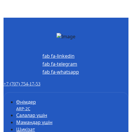
fab fa-linkedin
fab fa-telegram
fab fa-whatsapp
+7 (707) 754-17-53
Өнімдер
ARP-2C
Салалар үшін
Мамандар үшін
Шикізат