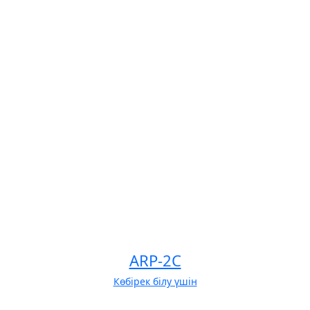
ARP-2C
Көбірек білу үшін