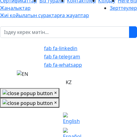
Сертификаттар
Біз туралы
Контактілер
Қолдау
Неге біз
Жаңалықтар
Зерттеулер
Жиі қойылатын сұрақтарға жауаптар
1
fab fa-linkedin
fab fa-telegram
fab fa-whatsapp
KZ
×
×