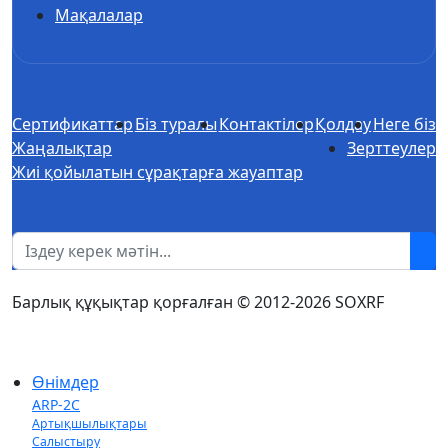
Мақалалар
Сертификаттар
Біз туралы
Контактілер
Қолдау
Неге біз
Жаңалықтар
Зерттеулер
Жиі қойылатын сұрақтарға жауаптар
1
Барлық құқықтар қорғалған © 2012-2026 SOXRF
Өнімдер
ARP-2C
Артықшылықтары
Салыстыру