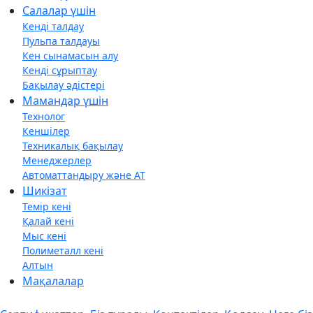
Салалар үшін
Кенді талдау
Пульпа талдауы
Кен сынамасын алу
Кенді сұрыптау
Бақылау әдістері
Мамандар үшін
Технолог
Кеншілер
Техникалық бақылау
Менеджерлер
Автоматтандыру және АТ
Шикізат
Темір кені
Қалай кені
Мыс кені
Полиметалл кені
Алтын
Мақалалар